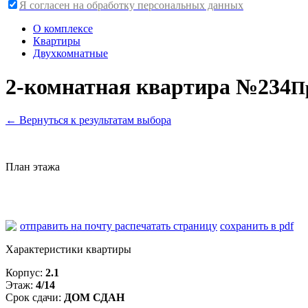
Я согласен на обработку персональных данных
О комплексе
Квартиры
Двухкомнатные
2-комнатная квартира №234
П
←
Вернуться к результатам выбора
План этажа
отправить на почту
распечатать страницу
сохранить в pdf
Характеристики квартиры
Корпус:
2.1
Этаж:
4/14
Срок сдачи:
ДОМ СДАН