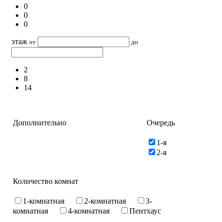
0
0
0
этаж
от
до
2
8
14
Дополнительно
Очередь
1-я
2-я
Количество комнат
1-комнатная
2-комнатная
3-
комнатная
4-комнатная
Пентхаус