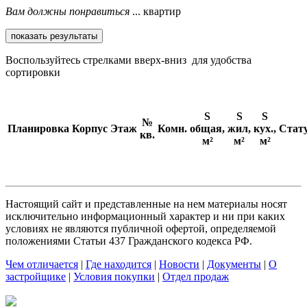
Вам должны понравиться
... квартир
Воспользуйтесь стрелками вверх-вниз
для удобства
сортировки
S
S
S
№
Планировка
Корпус
Этаж
Комн.
общая,
жил,
кух.,
Стат
кв.
м²
м²
м²
Настоящий сайт и представленные на нем материалы носят
исключительно информационный характер и ни при каких
условиях не являются публичной офертой, определяемой
положениями Статьи 437 Гражданского кодекса РФ.
Чем отличается
|
Где находится
|
Новости
|
Документы
|
О
застройщике
|
Условия покупки
|
Отдел продаж