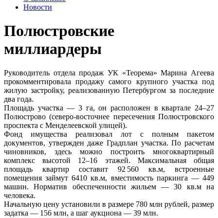
Новости
Полюстровские
миллиардеры
Руководитель отдела продаж УК «Теорема» Марина Агеева
прокомментировала продажу самого крупного участка под
жилую застройку, реализованную Петербургом за последние
два года.
Площадь участка — 3 га, он расположен в квартале 24–27
Полюстрово (северо-восточнее пересечения Полюстровского
проспекта с Менделеевской улицей).
Фонд имущества реализовал лот с полным пакетом
документов, утвержден даже Градплан участка. По расчетам
чиновников, здесь можно построить многоквартирный
комплекс высотой 12–16 этажей. Максимальная общая
площадь квартир составит 92 560 кв.м, встроенные
помещения займут 6410 кв.м, вместимость паркинга — 449
машин. Норматив обеспеченности жильем — 30 кв.м на
человека.
Начальную цену установили в размере 780 млн рублей, размер
задатка — 156 млн, а шаг аукциона — 39 млн.