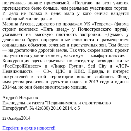
получилась вполне приемлемой. «Полагаю, на этот участок
претендентов было больше, чем реальных участников торгов.
И дело не только в цене: мало у кого сейчас найдется
свободный миллиард…»
Марина Агеева, директор по продажам УК «Теорема» (фирма
строит комплекс «Пять звезд» у Полюстровского пруда),
указывает на высокую плотность застройки: «Думаю, у
девелопера будут определенные сложности с размещением
социальных объектов, зеленых и прогулочных зон. Тем более
— на достаточно дорогой земле. Так что, скорее всего, проект
получится на уровне эконом-, максимум — комфорт-класса».
Конкуренция здесь серьезная: по соседству возводят жилье
«РосСтройИнвест» и «Лидер Групп», Setl City и «ЛСР-
Недвижимость — СЗ», ЦДС и КВС. Правда, и интерес
покупателей к этой территории вполне стабилен. Фонд
имущества реализовал здесь три надела в 2013 году и один в
2014‑м, но они были значительно меньше.
Андрей Некрасов
Еженедельная газета "Недвижимость и строительство
Петербурга", № 42(830) 20.10.2014, c.5
2014
22 Октября
Перейти в архив новостей