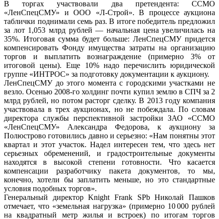
В торгах участвовали два претендента: ССМО
«ЛенСпецСМУ» и ООО «Л‑Строй». В процессе аукциона
таблички поднимали семь раз. В итоге победитель предложил
за лот 1,053 млрд рублей — начальная цена увеличилась на
35%. Итоговая сумма будет больше: ЛенСпецСМУ придется
компенсировать Фонду имущества затраты на организацию
торгов и выплатить вознаграждение (примерно 3% от
итоговой цены). Еще 10% надо перечислить юридической
группе «ИНТРОС» за подготовку документации к аукциону.
ЛенСпецСМУ до этого момента с городскими участками не
везло. Осенью 2008‑го холдинг почти купил землю в СПЧ за 2
млрд рублей, но потом расторг сделку. В 2013 году компания
участвовала в трех аукционах, но не побеждала. По словам
директора службы перспективной застройки ЗАО «ССМО
«ЛенСпецСМУ» Александра Федорова, к аукциону за
Полюстрово готовились давно и серьезно: «Нам понятны этот
квартал и этот участок. Надел интересен тем, что здесь нет
серьезных обременений, и градостроительные документы
находятся в высокой степени готовности. Что касается
компенсации разработчику пакета документов, то мы,
конечно, хотели бы заплатить меньше, но это стандартные
условия подобных торгов».
Генеральный директор Knight Frank SPb Николай Пашков
отмечает, что «земельная нагрузка» (примерно 10 000 рублей
на квадратный метр жилья и встроек) по итогам торгов